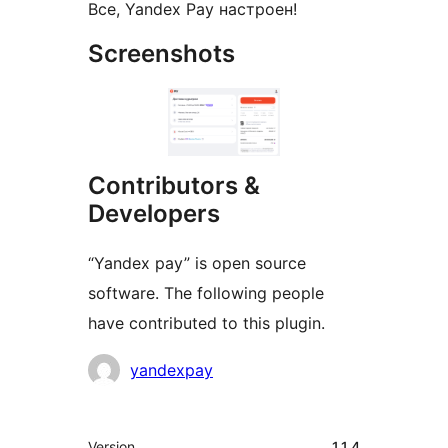
Все, Yandex Pay настроен!
Screenshots
Contributors &
Developers
“Yandex pay” is open source
software. The following people
have contributed to this plugin.
Contributors
yandexpay
Meta
Version
1.1.4