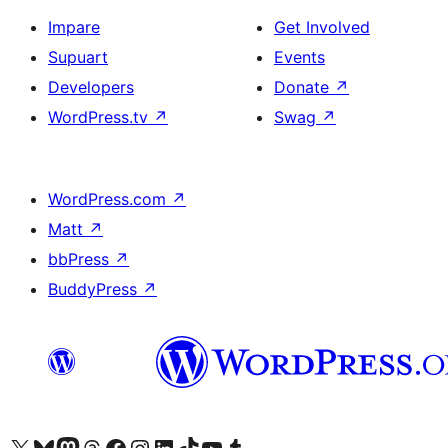
Impare
Get Involved
Supuart
Events
Developers
Donate
↗
WordPress.tv
↗
Swag
↗
WordPress.com
↗
Matt
↗
bbPress
↗
BuddyPress
↗
Visit our X (formerly Twitter) account
Visit our Bluesky account
Visit our Mastodon account
Visit our Threads account
Visit our Facebook page
Visit our Instagram account
Visit our LinkedIn account
Visit our TikTok account
Visit our YouTube channel
Visit our Tumblr account