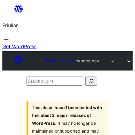
Va
al
Friulian
contignût
Get WordPress
Plugin Directory
Yandex pay
Search
plugins
This plugin
hasn’t been tested with
the latest 3 major releases of
WordPress
. It may no longer be
maintained or supported and may